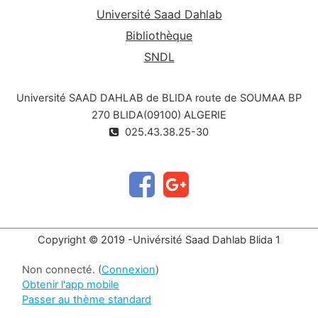
Université Saad Dahlab
atmosphère) et l'ampleur de l'influence de leurs
caractéristiques biocénotiques dans l'évolution
Bibliothèque
de la biodiversité.
SNDL
Université SAAD DAHLAB de BLIDA route de SOUMAA BP
270 BLIDA(09100) ALGERIE
025.43.38.25-30
Copyright © 2019 -Univérsité Saad Dahlab Blida 1
Non connecté. (
Connexion
)
Obtenir l'app mobile
Passer au thème standard