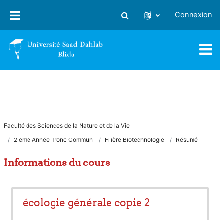
Passer au contenu principal
Connexion
Activer/désactiver la saisie
Faculté des Sciences de la Nature et de la Vie
2 eme Année Tronc Commun
Filière Biotechnologie
Résumé
Informations du cours
écologie générale copie 2