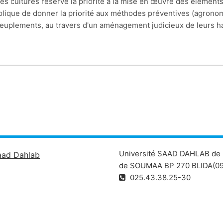
es cultures réserve la priorité à la mise en œuvre des éléments
 implique de donner la priorité aux méthodes préventives (agron
euplements, au travers d'un aménagement judicieux de leurs hab
préventives et curatives, donnant les unes et les autres la prior
tégrée des cultures.
Université SAAD DAHLAB de 
aad Dahlab
de SOUMAA BP 270 BLIDA(09
025.43.38.25-30