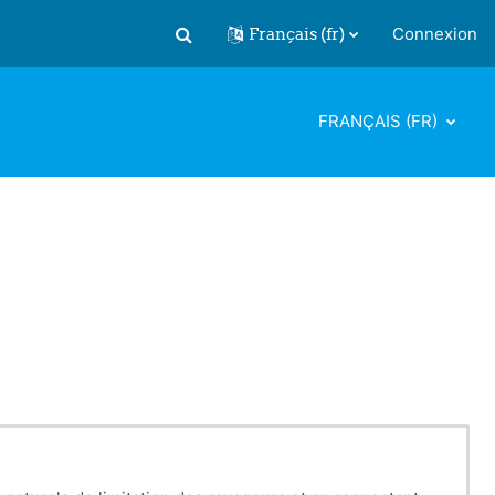
Français ‎(fr)‎
Connexion
Activer/désactiver la saisie de recherch
FRANÇAIS ‎(FR)‎