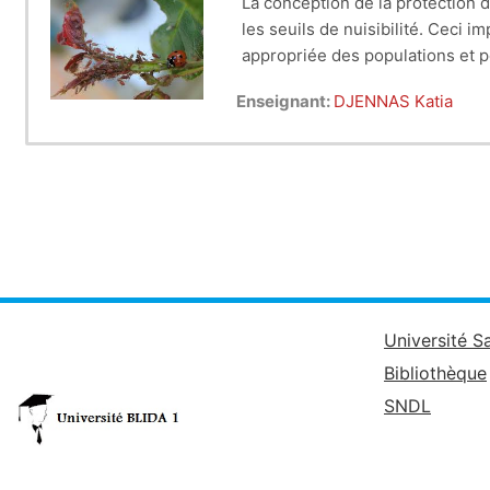
La conception de la protection d
les seuils de nuisibilité. Ceci
appropriée des populations et p
il s’agit d’intégrer des mesures 
Enseignant:
DJENNAS Katia
forme nouvelle de protection in
Université S
Bibliothèque
SNDL