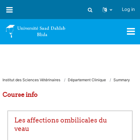
Skip to main content
Log in
Toggle search input
Institut des Sciences Vétérinaires
Département Clinique
Summary
Course info
Les affections ombilicales du
veau