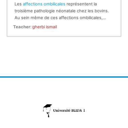
Les
affections ombilicales
représentent la
troisième pathologie néonatale chez les bovins.
Au sein même de ces affections ombilicales,
l’infection du Canal de l’Ouraque est la plus
Teacher:
gherbi ismail
fréquente suivie de l’omphalophlébite et de
l’omphaloartérite