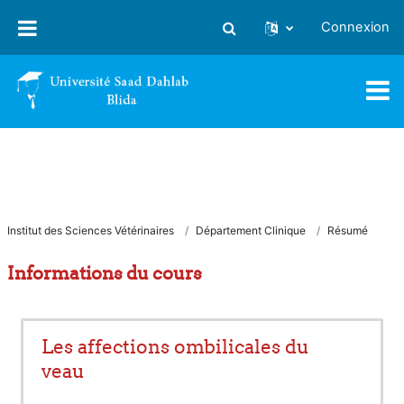
Passer au contenu principal
Connexion
Activer/désactiver la saisie
Institut des Sciences Vétérinaires
Département Clinique
Résumé
Informations du cours
Les affections ombilicales du
veau