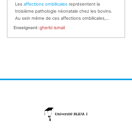
Les
affections ombilicales
représentent la
troisième pathologie néonatale chez les bovins.
Au sein même de ces affections ombilicales,
l’infection du Canal de l’Ouraque est la plus
Enseignant:
gherbi ismail
fréquente suivie de l’omphalophlébite et de
l’omphaloartérite