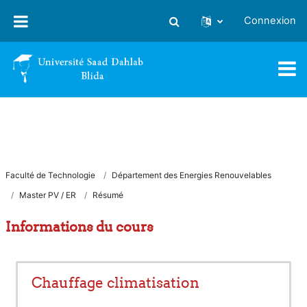
Passer au contenu principal
Connexion
Activer/désactiver la saisie
Faculté de Technologie
Département des Energies Renouvelables
Master PV / ER
Résumé
Informations du cours
Chauffage climatisation