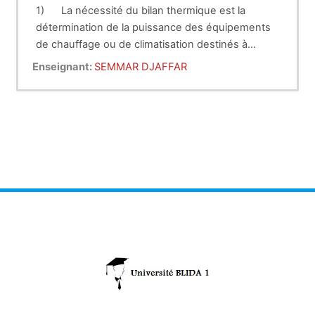
1)
La nécessité du bilan thermique est la
détermination de la puissance des équipements
de chauffage ou de climatisation destinés à
desservir un local.
2)
Conditions de base :
Enseignant:
SEMMAR DJAFFAR
·
Conditions d'ambiance (Te, Ta,……)
·
Choix des conditions extérieures,
·
Les apports extérieurs.
3)
Les différentes déperditions thermiques :
Déperditions par transmissions
surfaciques (paroi)
Linéiques
Déperditions par renouvellements d'air
·
infiltration (inconditionnée)
Ventilation (naturelle ou mécanique)