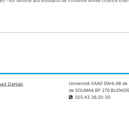
es - est destiné aux étudiants de troisième année Licence Ene
Université SAAD DAHLAB de 
aad Dahlab
de SOUMAA BP 270 BLIDA(09
025.43.38.25-30