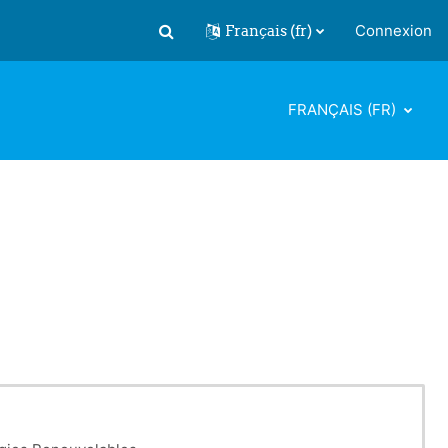
Français ‎(fr)‎
Connexion
Activer/désactiver la saisie de recherch
FRANÇAIS ‎(FR)‎