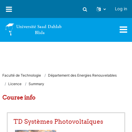
Skip to main content
Log in
Toggle search input
Faculté de Technologie
Département des Energies Renouvelables
Licence
Summary
Course info
TD Systèmes Photovoltaïques