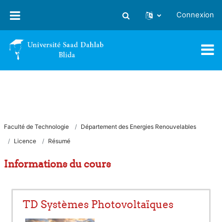
Passer au contenu principal
Connexion
Activer/désactiver la saisie
Faculté de Technologie
Département des Energies Renouvelables
Licence
Résumé
Informations du cours
TD Systèmes Photovoltaïques