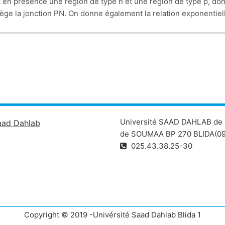
en présence une région de type n et une région de type p, don
ège la jonction PN. On donne également la relation exponentiell
Université SAAD DAHLAB de 
aad Dahlab
de SOUMAA BP 270 BLIDA(09
025.43.38.25-30
Copyright © 2019 -Univérsité Saad Dahlab Blida 1