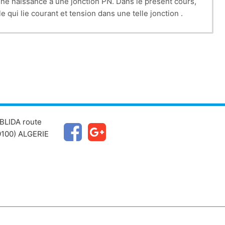
ne naissance à une jonction PN. Dans le présent cours,
e qui lie courant et tension dans une telle jonction .
BLIDA route
100) ALGERIE