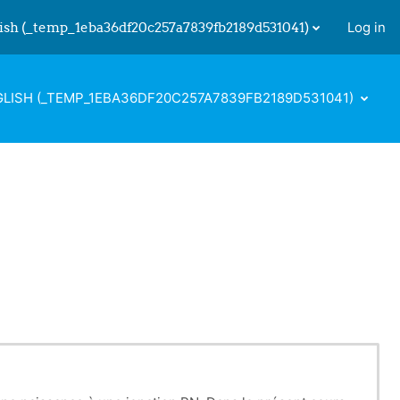
ish ‎(_temp_1eba36df20c257a7839fb2189d531041)‎
Log in
 input
LISH ‎(_TEMP_1EBA36DF20C257A7839FB2189D531041)‎