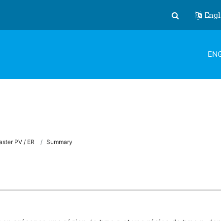
Engl
Toggle search
ENG
ster PV / ER
Summary