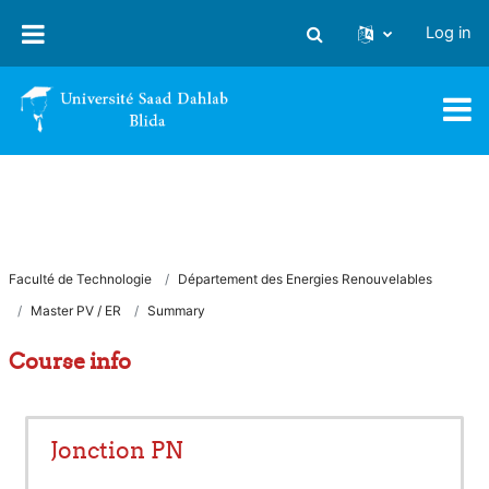
Skip to main content
Log in
Toggle search input
Faculté de Technologie
Département des Energies Renouvelables
Master PV / ER
Summary
Course info
Jonction PN