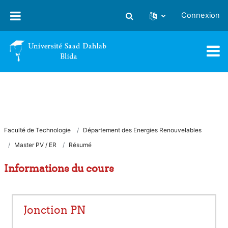
Passer au contenu principal
Connexion
Activer/désactiver la saisie
Faculté de Technologie
Département des Energies Renouvelables
Master PV / ER
Résumé
Informations du cours
Jonction PN