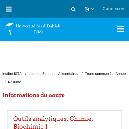
Passer au contenu principal
Connexion
Activer/désactiver la saisie
Institut ISTA
Licence Sciences Alimentaires
Tronc commun 1er Année
Résumé
Informations du cours
Outils analytiques, Chimie,
Biochimie I