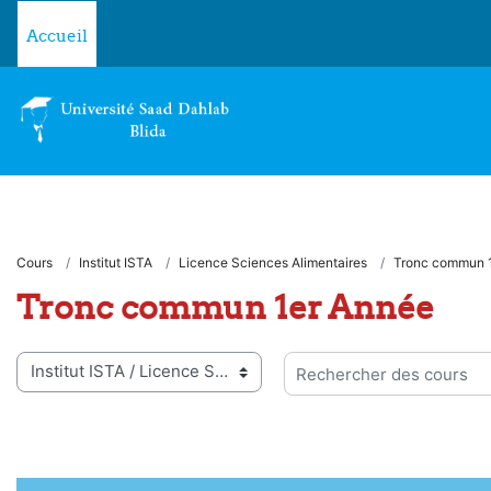
Passer au contenu principal
Accueil
Cours
Institut ISTA
Licence Sciences Alimentaires
Tronc commun 
Tronc commun 1er Année
ies de cours
Rechercher des cours