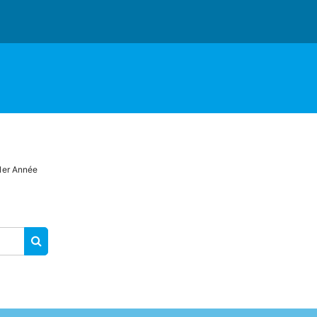
1er Année
RECHERCHER DES COURS