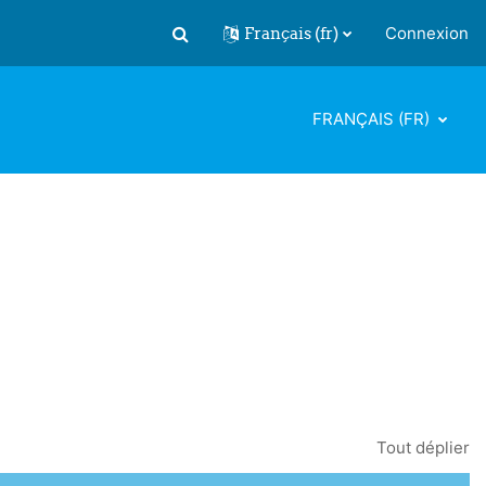
Français ‎(fr)‎
Connexion
Activer/désactiver la saisie de recherch
FRANÇAIS ‎(FR)‎
Tout déplier