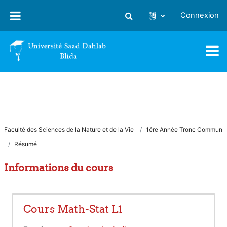
Passer au contenu principal
Connexion
Activer/désactiver la saisie
Faculté des Sciences de la Nature et de la Vie
1ére Année Tronc Commun
Résumé
Informations du cours
Cours Math-Stat L1