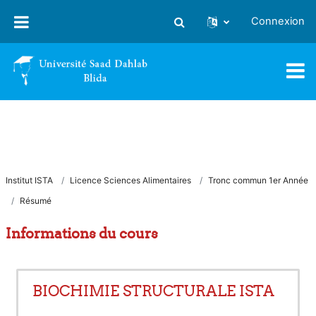
Passer au contenu principal
Connexion
Activer/désactiver la saisie
Institut ISTA
Licence Sciences Alimentaires
Tronc commun 1er Année
Résumé
Informations du cours
BIOCHIMIE STRUCTURALE ISTA