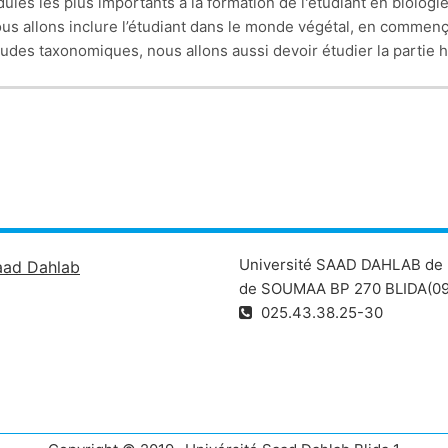
es les plus importants à la formation de l'étudiant en biologie
re l’étudiant dans le monde végétal, en commençant par l
études taxonomiques, nous allons aussi devoir étudier la partie h
onnement des plantes terrestres et enfin, l'étude des différents 
Université SAAD DAHLAB de 
aad Dahlab
de SOUMAA BP 270 BLIDA(09
025.43.38.25-30