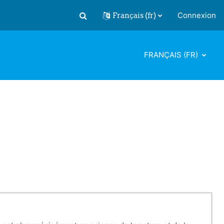
Français ‎(fr)‎
Connexion
Activer/désactiver la saisie de recherch
FRANÇAIS ‎(FR)‎