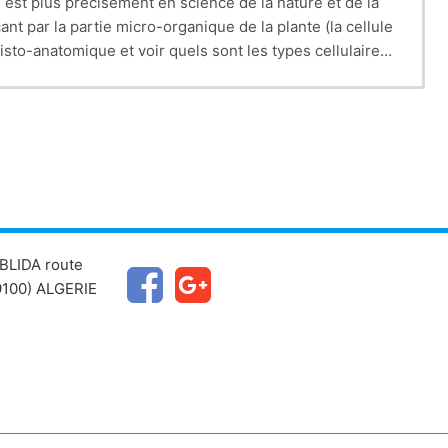
 est plus précisément en science de la nature et de la
a partie micro-organique de la plante (la cellule
isto-anatomique et voir quels sont les types cellulaires
organes de la plante leur rôle et aussi le mode de
BLIDA route
100) ALGERIE