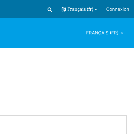
Français ‎(fr)‎
Connexion
Activer/désactiver la saisie de recherch
FRANÇAIS ‎(FR)‎