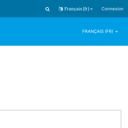
Français ‎(fr)‎
Connexion
Activer/désactiver la saisie de recherch
FRANÇAIS ‎(FR)‎