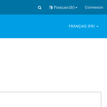
Français ‎(fr)‎
Connexion
Activer/désactiver la saisie de recherch
FRANÇAIS ‎(FR)‎