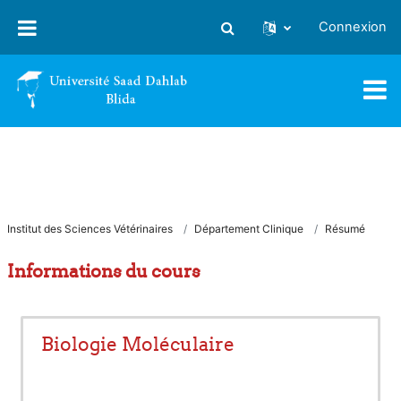
Passer au contenu principal
Connexion
Activer/désactiver la saisie
Institut des Sciences Vétérinaires
Département Clinique
Résumé
Informations du cours
Biologie Moléculaire