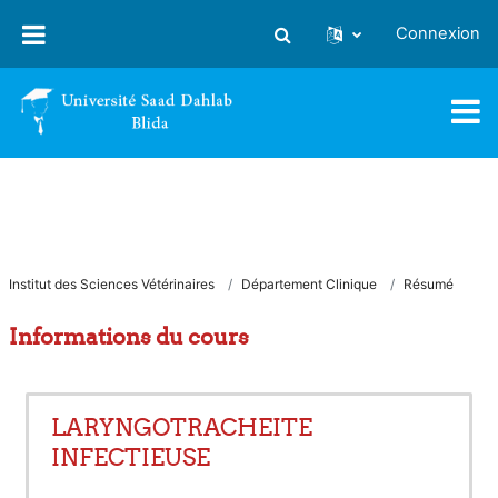
Passer au contenu principal
Connexion
Activer/désactiver la saisie
Institut des Sciences Vétérinaires
Département Clinique
Résumé
Informations du cours
LARYNGOTRACHEITE
INFECTIEUSE