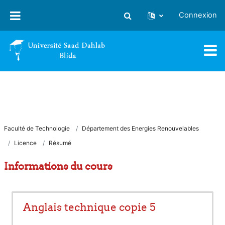
Passer au contenu principal
Connexion
Activer/désactiver la saisie
Faculté de Technologie
Département des Energies Renouvelables
Licence
Résumé
Informations du cours
Anglais technique copie 5