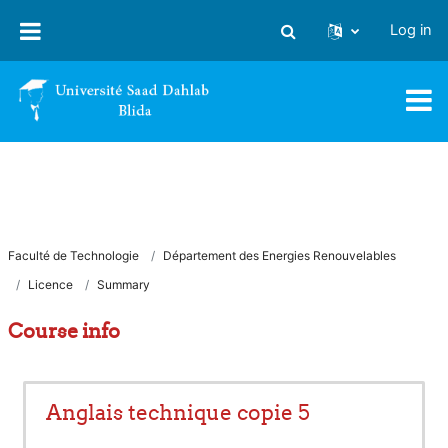
Skip to main content
Log in
Toggle search input
Faculté de Technologie
Département des Energies Renouvelables
Licence
Summary
Course info
Anglais technique copie 5