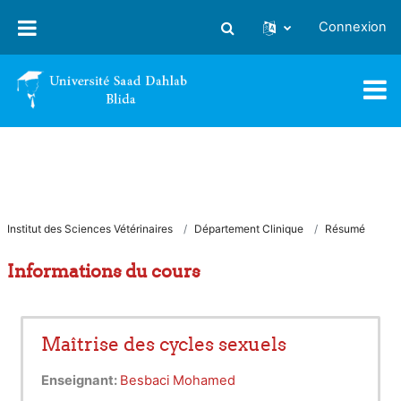
Passer au contenu principal
Connexion
Activer/désactiver la saisie
Institut des Sciences Vétérinaires
Département Clinique
Résumé
Informations du cours
Maîtrise des cycles sexuels
Enseignant:
Besbaci Mohamed