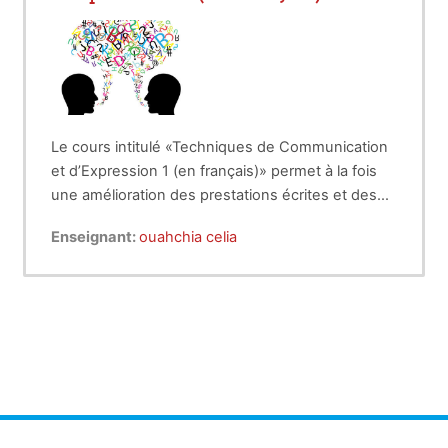
Le cours intitulé «Techniques de Communication
et d’Expression 1 (en français)» permet à la fois
une amélioration des prestations écrites et des
ère
interventions orales des étudiants.
Public cible :
1
année, socle commun, domaine
Enseignant:
ouahchia celia
« Sciences de la Nature et de la Vie ».