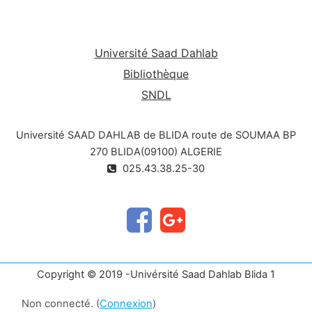
Ce cours a pour objectif principal d'offrir une vue
microbiens d’importances économiques
d'ensemble de la biotechnologie alimentaire
(enzymes, éthanol et acide citrique).
intégrant les applications actuelles et leur impact
Université Saad Dahlab
économique.
Bibliothèque
SNDL
Université SAAD DAHLAB de BLIDA route de SOUMAA BP
270 BLIDA(09100) ALGERIE
025.43.38.25-30
Copyright © 2019 -Univérsité Saad Dahlab Blida 1
Non connecté. (
Connexion
)