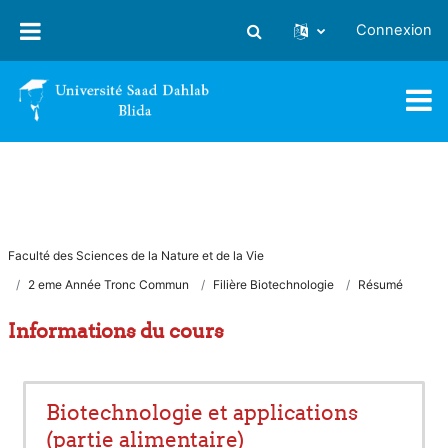
Passer au contenu principal
Connexion
Activer/désactiver la saisie
Faculté des Sciences de la Nature et de la Vie
2 eme Année Tronc Commun
Filière Biotechnologie
Résumé
Informations du cours
Biotechnologie et applications
(partie alimentaire)