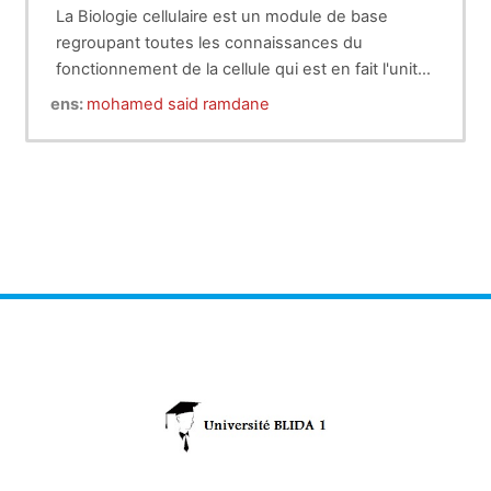
La Biologie cellulaire est un module de base
regroupant toutes les connaissances du
fonctionnement de la cellule qui est en fait l'unité
de vie et donc ce qui explique toutes les notions
la cellule et ses organites doit être comprise dans
ens:
mohamed said ramdane
de vie à l’échelle de l'organisme.
sa structure,son architecture et son
fonctionnement pour pouvoir comprendre la
complexité de l'organisme en tant être vivant
représentant un élément d'une populations vivant
un environnement comme biotope.