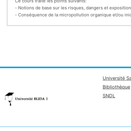
Ce cours traite les points suivants:
- Notions de base sur les risques, dangers et exposition
- Conséquence de la micropollution organique et/ou in
- Micropolluants (organiques, ETM)
- Ecotoxicité (aigue et chronique)
- Bioessais, biomarqueurs et bioindicateurs de pollution
Université S
Bibliothèque
SNDL