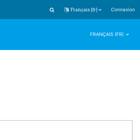
Français ‎(fr)‎
Connexion
Activer/désactiver la saisie de recherch
FRANÇAIS ‎(FR)‎