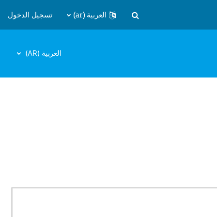
العربية ‎(ar)‎
تسجيل الدخول
تبديل إدخال البحث
العربية ‎(AR)‎