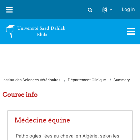
Skip to main content
Log in
Toggle search input
Institut des Sciences Vétérinaires
Département Clinique
Summary
Course info
Médecine équine
Pathologies liées au cheval en Algérie, selon les