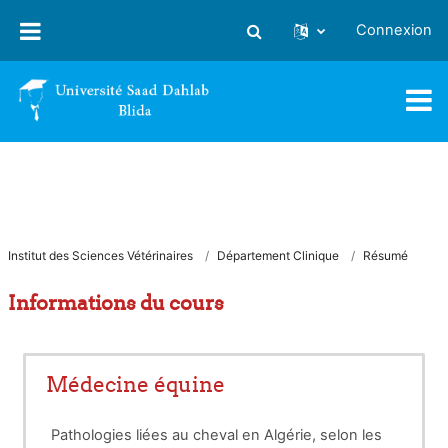
Passer au contenu principal
Connexion
Activer/désactiver la saisie
Institut des Sciences Vétérinaires
Département Clinique
Résumé
Informations du cours
Médecine équine
Pathologies liées au cheval en Algérie, selon les