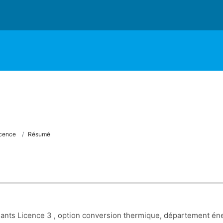
cence
Résumé
iants Licence 3 , option conversion thermique, département én