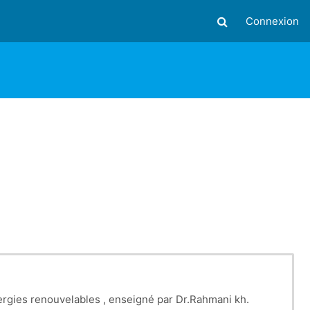
Connexion
Activer/désactiver
ergies renouvelables , enseigné par Dr.Rahmani kh.