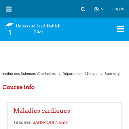
Skip to main content
Log in
Toggle search input
Institut des Sciences Vétérinaires
Département Clinique
Summary
Course info
Maladies cardiques
Teacher:
SAHRAOUI Naima