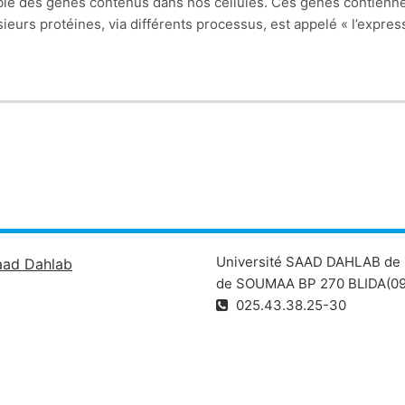
e des gènes contenus dans nos cellules. Ces gènes contiennent
ieurs protéines, via différents processus, est appelé « l’expres
écente, qui étudie le génome d'un individu ou d'une tumeur co
en apprendre plus sur le fonctionnement de l’organisme humain 
Université SAAD DAHLAB de 
aad Dahlab
de SOUMAA BP 270 BLIDA(09
025.43.38.25-30