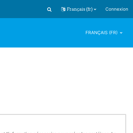
Français ‎(fr)‎
Connexion
Activer/désactiver la saisie de recherch
FRANÇAIS ‎(FR)‎