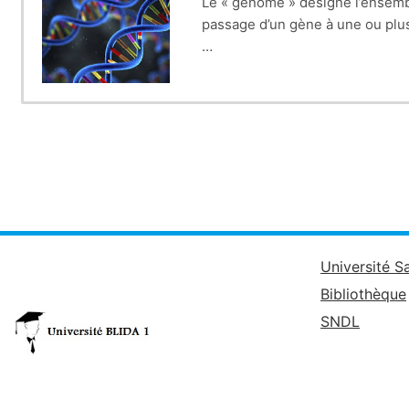
Le « génome » désigne l’ensembl
passage d’un gène à une ou plus
La génomique est une science r
leur expression. Cela permet d’
Université S
Bibliothèque
SNDL