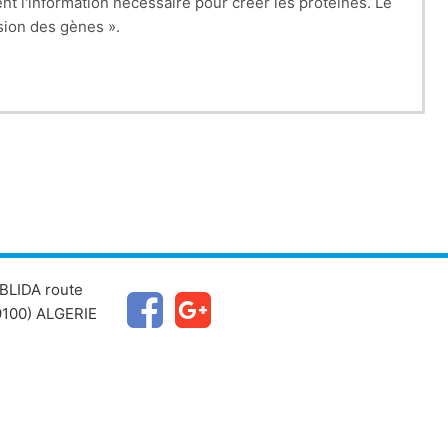
 l'information nécessaire pour créer les protéines. Le
sion des gènes ».
mme la fonction des gènes ou encore le contrôle de
et sur certaines maladies, héréditaires ou non.
BLIDA route
100) ALGERIE