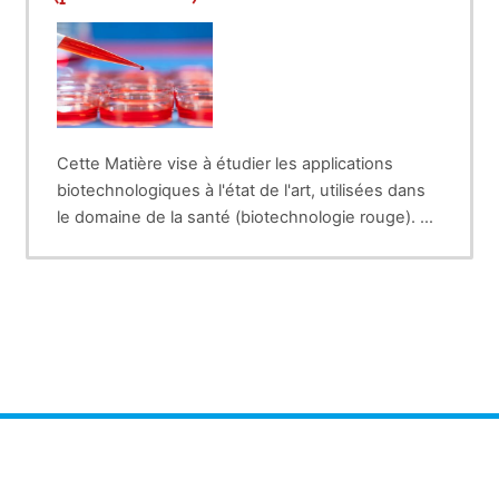
Cette Matière vise à étudier les applications
biotechnologiques à l'état de l'art, utilisées dans
le domaine de la santé (biotechnologie rouge).
Dans les trois cadres principaux : (i) le cadre
préventif (préparations des vaccins...), (ii) le cadre
diagnostique moléculaire (détection des
biomarqueurs de pathologies) et (iii) le cadre
thérapeutique (bio-médicaments, manipulation
des organismes eucaryote et procaryote pour la
production de protéines) et biotechnologie de la
reproduction (insémination artificielle, fécondation
in-vitro...).