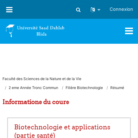
Passer au contenu principal
Connexion
Activer/désactiver la saisie
Faculté des Sciences de la Nature et de la Vie
2 eme Année Tronc Commun
Filière Biotechnologie
Résumé
Informations du cours
Biotechnologie et applications
(partie santé)