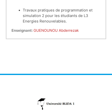
Travaux pratiques de programmation et
simulation 2
pour les étudiants de L3
Energies Renouvelables.
Semestre 6.
Enseignant:
GUENOUNOU Abderrezak
Années universitaire 2021/2022.