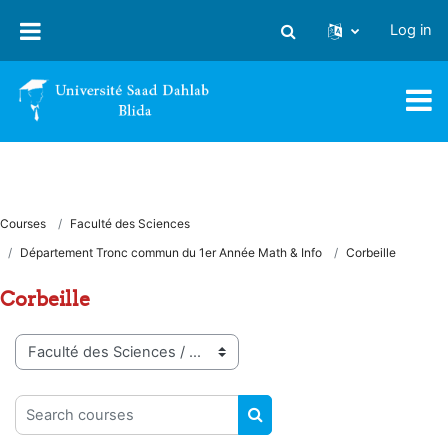
Skip to main content
Log in
Toggle search input
Courses
Faculté des Sciences
Département Tronc commun du 1er Année Math & Info
Corbeille
Corbeille
Course categories
Search courses
SEARCH COURSES