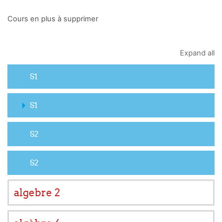
Cours en plus à supprimer
Expand all
S1
S1
S2
S2
algebre 2