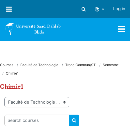
Skip to main content
Log in
Toggle search input
Courses
Faculté de Technologie
Tronc Commun/ST
Semestre1
Chimie1
Chimie1
Course categories
Search courses
SEARCH COURSES