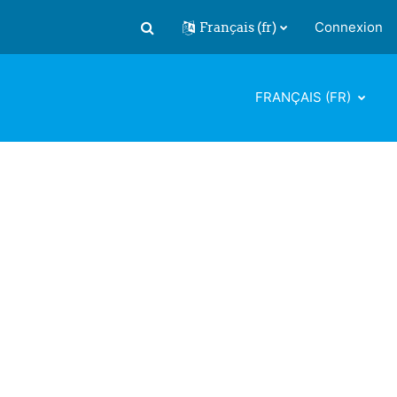
Français ‎(fr)‎
Connexion
Activer/désactiver la saisie de recherch
FRANÇAIS ‎(FR)‎