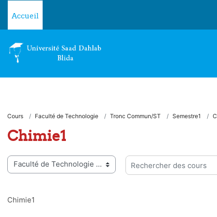
Passer au contenu principal
Accueil
Cours
Faculté de Technologie
Tronc Commun/ST
Semestre1
C
Chimie1
ies de cours
Rechercher des cours
Chimie1