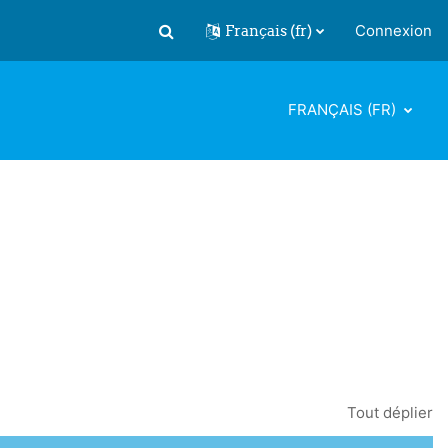
Français ‎(fr)‎
Connexion
Activer/désactiver la saisie de recherch
FRANÇAIS ‎(FR)‎
Tout déplier