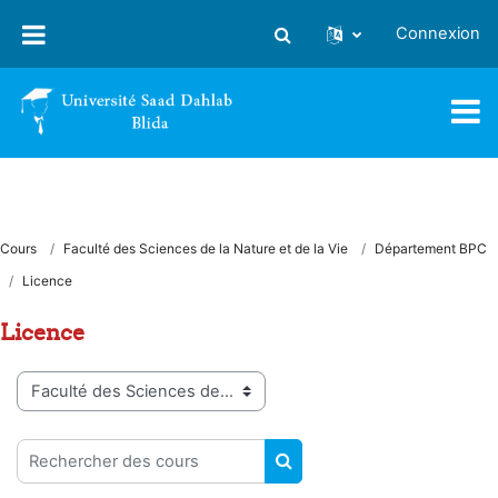
Passer au contenu principal
Connexion
Activer/désactiver la saisie
Cours
Faculté des Sciences de la Nature et de la Vie
Département BPC
Licence
Licence
Catégories de cours
Rechercher des cours
RECHERCHER DES COUR