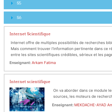
S5
S6
Internet Scientifique
Internet offre de multiples possibilités de recherches bib
Mais comment trouver l'information pertinente dans ce rés
entre les sites scientifiques crédibles, sérieux et les pa
Il est capital de bien orienter sa recherche, de se familiar
Enseignant:
Arkam Fatima
principales ressources dans son domaine d'étude et à son
d'information et de disposer d'un esprit suffisamment crit
Les outils sur internet, certes ont apporté un plus quant à 
Internet scientifique
transmission de l'information mais peuvent se montrer tou
On va aborder dans ce module les
Une question mal cernée, des mots clés imprécis (ou trop 
sources, les moteurs de recherch
le chercheur peut se retrouver noyé dans des milliers de 
Pour tirer partie d'Internet, il est indispensable d'avoir
Enseignant:
MEKDACHE-AYAD Am
ce réseau et sur les outils et logiciels mis à sa disposit