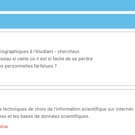
liographiques à l'étudiant - chercheur.
eau si vaste où il est si facile de se perdre
ges personnelles farfelues ?
iser avec les outils, de connaître les
 sujet de recherche, diversifier les sources
ique pour choisir l'information exacte.
la large diffusion et la rapidité de
t aussi inefficaces que leurs ancêtres s'ils ne
sont pas correct
 techniques de choix de l'information scientifique sur interne
précis), un outil de recherche mal choisi, et
es et les bases de données scientifiques.
pages à visiter ou n'obtient qu'une maigre liste
de résultats !
 au préalable acquis certaines connaissances sur
ina
ion pour adopter une méthodologie de recherche scientifique ...