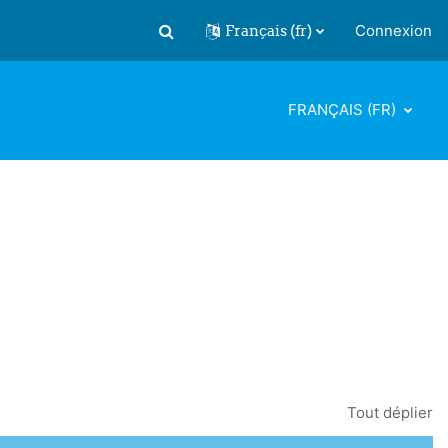
Français ‎(fr)‎
Connexion
Activer/désactiver la saisie de recherch
FRANÇAIS ‎(FR)‎
Tout déplier