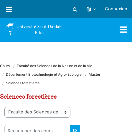
Passer au contenu principal
Connexion
Activer/désactiver la saisie
Cours
Faculté des Sciences de la Nature et de la Vie
Département Biotechnologie et Agro-Ecologie
Master
Sciences forestières
Sciences forestières
Catégories de cours
Rechercher des cours