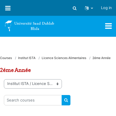
Skip to main content
Log in
Toggle search input
Courses
Institut ISTA
Licence Sciences Alimentaires
2éme Année
2éme Année
Course categories
Search courses
SEARCH COURSES