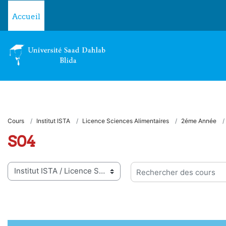
Passer au contenu principal
Accueil
Cours
Institut ISTA
Licence Sciences Alimentaires
2éme Année
S04
ies de cours
Rechercher des cours