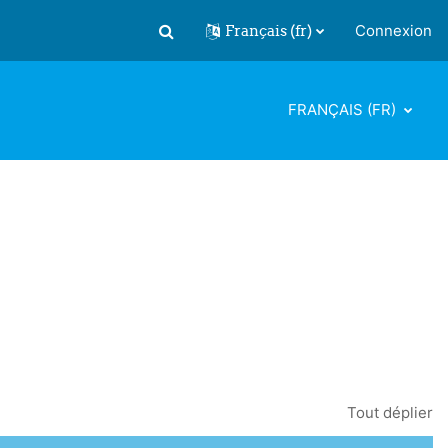
Français ‎(fr)‎
Connexion
Activer/désactiver la saisie de recherch
FRANÇAIS ‎(FR)‎
Tout déplier