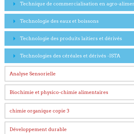
Technique de commercialisation en agro-alimen
Technologie des eaux et boissons
Technologie des produits laitiers et dérivés
Technologies des céréales et dérivés -ISTA
Analyse Sensorielle
Biochimie et physico-chimie alimentaires
chimie organique copie 3
Développement durable