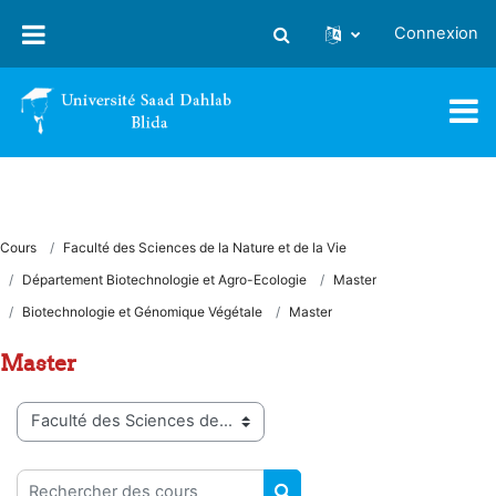
Passer au contenu principal
Connexion
Activer/désactiver la saisie
Cours
Faculté des Sciences de la Nature et de la Vie
Département Biotechnologie et Agro-Ecologie
Master
Biotechnologie et Génomique Végétale
Master
Master
Catégories de cours
Rechercher des cours