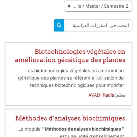
تصنيفات المقررات
البحث في المقررات الدراسية
البحث في المقررات الدراسية
Biotechnologies végétales en
amélioration génétique des plantes
Les biotechnologies végétales en amélioration
génétique des plantes se réfèrent à l'utilisation de
techniques biotechnologiques pour modifier
génétiquement des plantes dans le but d'améliorer
معلم:
AYADI Radia
leurs caractéristiques agronomiques, telles que la
résistance aux maladies, la tolérance aux conditions
environnementales difficiles, le rendement, la
Méthodes d’analyses biochimiques
qualité nutritionnelle, et d'autres traits souhaitables.
Le module "
Méthodes d’analyses biochimiques
"
Ces techniques incluent la modification génétique
est une
unité d'enseignement
par l'insertion, la suppression ou la modification de