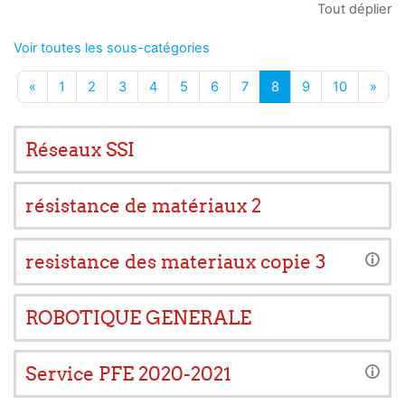
Tout déplier
Voir toutes les sous-catégories
Page précédente
Page 1
Page 2
Page 3
Page 4
Page 5
Page 6
Page 7
Page 8
Page 9
Page 10
Page
«
1
2
3
4
5
6
7
8
9
10
»
Réseaux SSI
résistance de matériaux 2
resistance des materiaux copie 3
ROBOTIQUE GENERALE
Service PFE 2020-2021