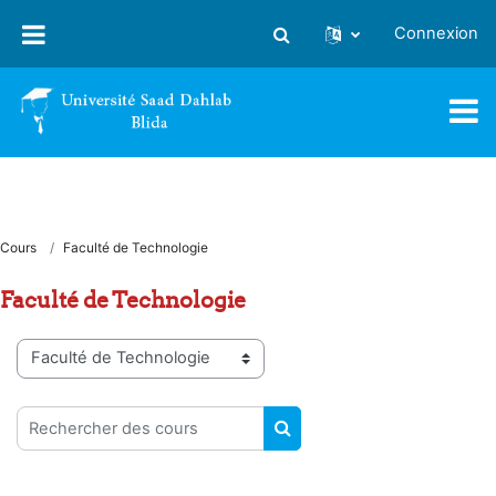
Passer au contenu principal
Connexion
Activer/désactiver la saisie
Cours
Faculté de Technologie
Faculté de Technologie
Catégories de cours
Rechercher des cours
RECHERCHER DES COUR