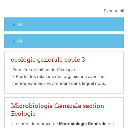
Expand all
S3
S4
ecologie generale copie 3
Première définition de l’écologie :
« Etude des relations des organismes avec leur
monde extérieur environnant dans lequel nous
incluons au sens large toutes les conditions
d’existence » (Haeckel, 1866)
 Définition adoptée :
Microbiologie Générale section
« La science qui étudie les conditions d’existence
Ecologie
des êtres vivants et les interactions de toutes
Le cours de module de
Microbiologie Générale
est
sortes qui existent entre ces êtres vivants d’une