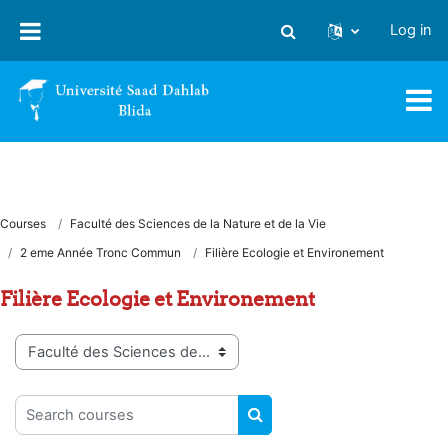
Skip to main content
Log in
Toggle search input
Courses
Faculté des Sciences de la Nature et de la Vie
2 eme Année Tronc Commun
Filière Ecologie et Environement
Filière Ecologie et Environement
Course categories
Search courses
SEARCH COURSES