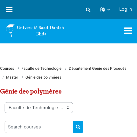
Skip to main content
Log in
Toggle search input
Courses
Faculté de Technologie
Département Génie des Procédés
Master
Génie des polymères
Génie des polymères
Course categories
Search courses
SEARCH COURSES