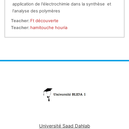
application de l'électrochimie dans la synthèse et
matières plastiques sur la santé, comme les
l'analyse des polymères
emballages plastiques en PVC possédant du
chlorure, et le gaspillage d’énergie. En effet, la
Teacher:
Ft découverte
majeure partie des matériaux plastiques sont des
Teacher:
hamitouche houria
dérivés du pétrole et représentent près de 4% de la
consommation mondiale des produits pétroliers.
Université Saad Dahlab