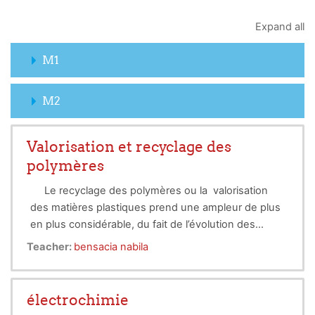
Expand all
M1
M2
Valorisation et recyclage des
polymères
Le recyclage des polymères ou la valorisation
des matières plastiques prend une ampleur de plus
en plus considérable, du fait de l’évolution des
Ce cours est destinés pour les étudiants de master
réglementations sur l’écologie et les demande
Teacher:
bensacia nabila
2 spécialité de génie des polymères.
sociétale et associative pour la préservation et la
qualité de l’environnement. Cette valorisation
Pr.Bensacia nabila
s’effectue dans le but de lutter contre la pollution de
électrochimie
l’environnement, l’impact néfaste de certaines